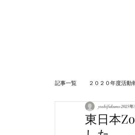
日本青年会議所 業種
自動車部会
記事一覧
２０２０年度活動
２０２３年度活動報告
yoshifukums
2025年
東日本Z
した