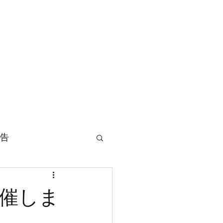
紹介
活動報告
年間スケジュール
ヒストリー
告
開催しま