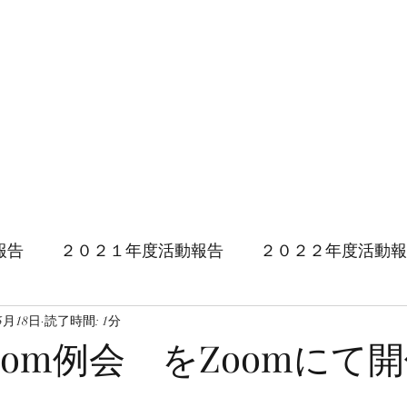
別部会
トップページ
部会
報告
２０２１年度活動報告
２０２２年度活動報
5月18日
２０２４年度活動報告
読了時間: 1分
２０２５年度活動報告
oom例会 をZoomにて