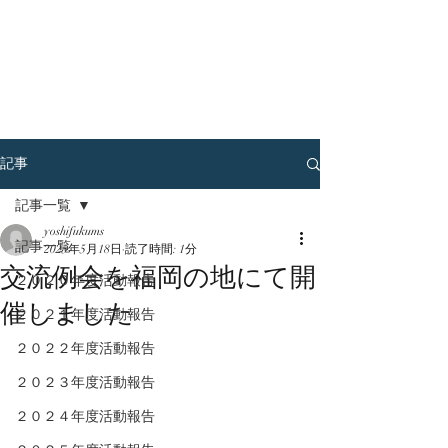
日本青年会議所 業
種別部会
自動車部
会
記事
記事一覧
yoshifukums
記事一覧
2025年5月18日
読了時間: 1分
交流例会を福岡の地にて開
２０２０年度活動報告
催しました
２０２１年度活動報告
２０２２年度活動報告
２０２３年度活動報告
２０２４年度活動報告